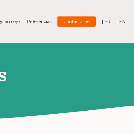
uién soy?
Referencias
Contáctame
| FR
| EN
s